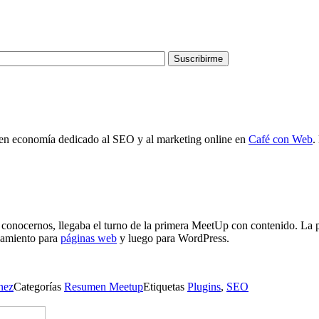
en economía dedicado al SEO y al marketing online en
Café con Web
.
onocernos, llegaba el turno de la primera MeetUp con contenido. La p
namiento para
páginas web
y luego para WordPress.
nez
Categorías
Resumen Meetup
Etiquetas
Plugins
,
SEO