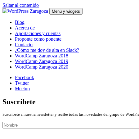
Saltar al contenido
Menú y widgets
WordPress Zaragoza
Punto de encuentro WordPress en Zaragoza y Aragón.
Blog
Acerca de
Aportaciones y cuentas
Proponte como ponente
Contacto
¿Cómo me doy de alta en Slack?
WordCamp Zaragoza 2018
WordCamp Zaragoza 2019
WordCamp Zaragoza 2020
Facebook
Twitter
Meetup
Suscríbete
Suscríbete a nuestra newsletter y recibe todas las novedades del grupo de WordPr